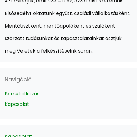
Azt csináljuk, amit szeretünk, azzal, akit szeretünk.
Elsősegélyt oktatunk együtt, családi vállalkozásként.
Mentőtisztként, mentőápolóként és szülőként
szerzett tudásunkat és tapasztalatainkat osztjuk
meg Veletek a felkészítéseink során.
Navigáció
Bemutatkozás
Kapcsolat
Kapcsolat