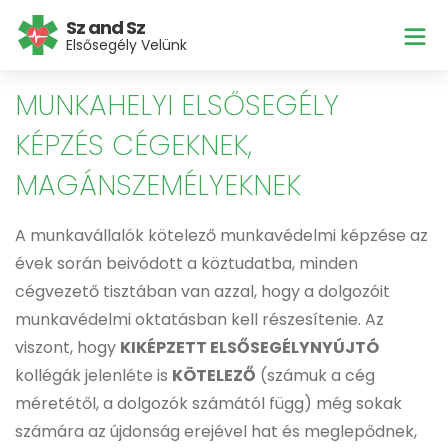
Sz and Sz
Elsősegély Velünk
MUNKAHELYI ELSŐSEGÉLY
KÉPZÉS CÉGEKNEK,
MAGÁNSZEMÉLYEKNEK
A munkavállalók kötelező munkavédelmi képzése az
évek során beivódott a köztudatba, minden
cégvezető tisztában van azzal, hogy a dolgozóit
munkavédelmi oktatásban kell részesítenie. Az
viszont, hogy
KIKÉPZETT ELSŐSEGÉLYNYÚJTÓ
kollégák jelenléte is
KÖTELEZŐ
(számuk a cég
méretétől, a dolgozók számától függ) még sokak
számára az újdonság erejével hat és meglepődnek,