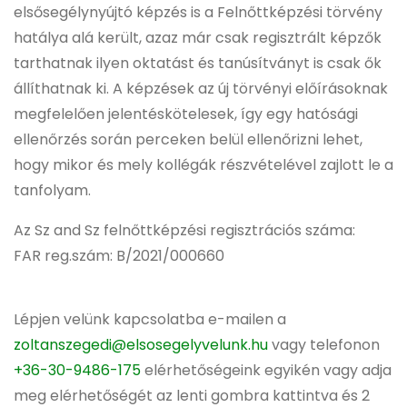
elsősegélynyújtó képzés is a Felnőttképzési törvény
hatálya alá került, azaz már csak regisztrált képzők
tarthatnak ilyen oktatást és tanúsítványt is csak ők
állíthatnak ki. A képzések az új törvényi előírásoknak
megfelelően jelentéskötelesek, így egy hatósági
ellenőrzés során perceken belül ellenőrizni lehet,
hogy mikor és mely kollégák részvételével zajlott le a
tanfolyam.
Az Sz and Sz felnőttképzési regisztrációs száma:
FAR reg.szám: B/2021/000660
Lépjen velünk kapcsolatba e-mailen a
zoltanszegedi@elsosegelyvelunk.hu
vagy telefonon
+36-30-9486-175
elérhetőségeink egyikén vagy adja
meg elérhetőségét az lenti gombra kattintva és 2