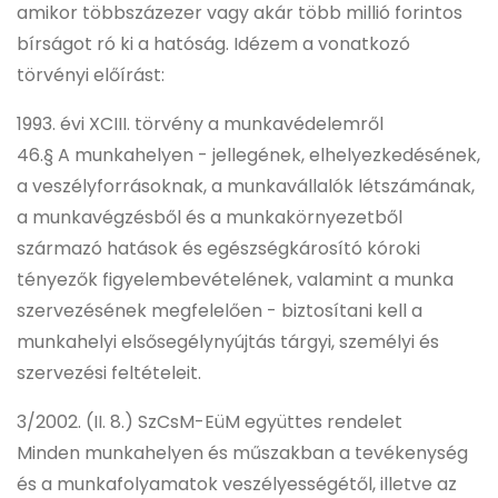
amikor többszázezer vagy akár több millió forintos
bírságot ró ki a hatóság. Idézem a vonatkozó
törvényi előírást:
1993. évi XCIII. törvény a munkavédelemről
46.§ A munkahelyen - jellegének, elhelyezkedésének,
a veszélyforrásoknak, a munkavállalók létszámának,
a munkavégzésből és a munkakörnyezetből
származó hatások és egészségkárosító kóroki
tényezők figyelembevételének, valamint a munka
szervezésének megfelelően - biztosítani kell a
munkahelyi elsősegélynyújtás tárgyi, személyi és
szervezési feltételeit.
3/2002. (II. 8.) SzCsM-EüM együttes rendelet
Minden munkahelyen és műszakban a tevékenység
és a munkafolyamatok veszélyességétől, illetve az