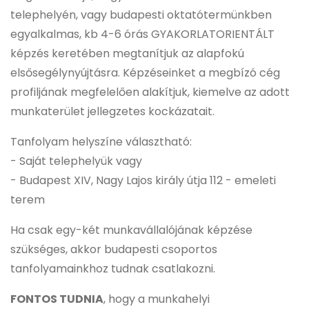
telephelyén, vagy budapesti oktatótermünkben
egyalkalmas, kb 4-6 órás GYAKORLATORIENTÁLT
képzés keretében megtanítjuk az alapfokú
elsősegélynyújtásra. Képzéseinket a megbízó cég
profiljának megfelelően alakítjuk, kiemelve az adott
munkaterület jellegzetes kockázatait.
Tanfolyam helyszíne választható:
- Saját telephelyük vagy
- Budapest XIV, Nagy Lajos király útja 112 - emeleti
terem
Ha csak egy-két munkavállalójának képzése
szükséges, akkor budapesti csoportos
tanfolyamainkhoz tudnak csatlakozni.
FONTOS TUDNIA
, hogy a munkahelyi