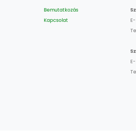
Bemutatkozás
Sz
Kapcsolat
E-
Te
Sz
E-
Te