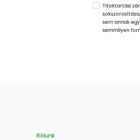
Titoktartási zá
sokszorosítása,
sem annak egy
semmilyen for
Rólunk