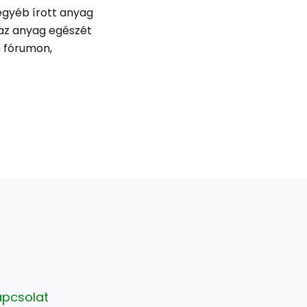
 egyéb írott anyag
 az anyag egészét
 fórumon,
apcsolat